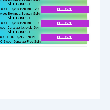
SİTE BONUSU
000 TL Üyelik Bonusu + 250
BONUS AL
weet Bonanza Bedava Spin
SİTE BONUSU
500 TL Üyelik Bonusu + 150
BONUS AL
weet Bonanza Ücretsiz Spin
SİTE BONUSU
5000 TL İlk Üyelik Bonusu +
BONUS AL
00 Sweet Bonanza Free Spin