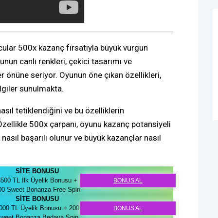
ular 500x kazanç fırsatıyla büyük vurgun
un canlı renkleri, çekici tasarımı ve
r önüne seriyor. Oyunun öne çıkan özellikleri,
ilgiler sunulmakta.
sıl tetiklendiğini ve bu özelliklerin
 Özellikle 500x çarpanı, oyunu kazanç potansiyeli
nasıl başarılı olunur ve büyük kazançlar nasıl
SİTE BONUSU
8500 TL İlk Üyelik Bonusu +
BONUS AL
00 Sweet Bonanza Free Spin
SİTE BONUSU
000 TL Üyelik Bonusu + 200
BONUS AL
weet Bonanza Bedava Spin