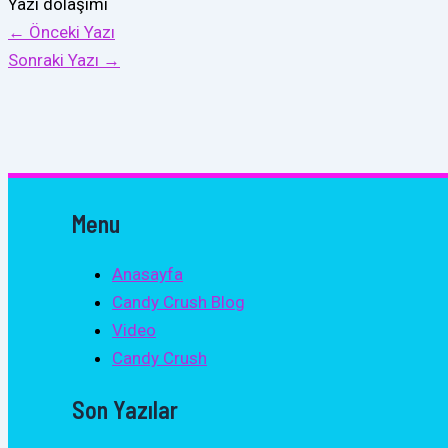
Yazı dolaşımı
←
Önceki Yazı
Sonraki Yazı
→
Menu
Anasayfa
Candy Crush Blog
Video
Candy Crush
Son Yazılar