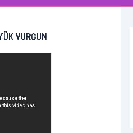
ÜYÜK VURGUN