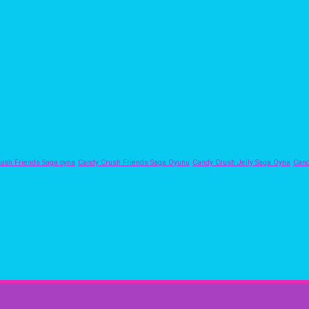
ush Friends Saga oyna
Candy Crush Friends Saga Oyunu
Candy Crush Jelly Saga Oyna
Cand